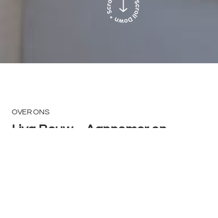
OVER ONS
Liva Bouw – Aannemer en
klussenbedrijf
Bij Liva Bouw staan vakmanschap en kwaliteit
centraal. Wij werken overwegend met eigen
personeel en houden de kwaliteit zo bewust in eigen
hand. Met meer dan 30 jaar ervaring in met name de
badkamer- & keukenrenovatie, dakopbouw en